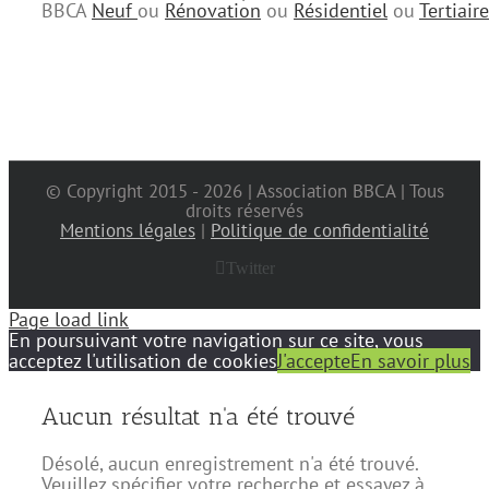
BBCA
Neuf
ou
Rénovation
ou
Résidentiel
ou
Tertiaire
© Copyright 2015 -
2026 | Association BBCA | Tous
droits réservés
Mentions légales
|
Politique de confidentialité
Twitter
Page load link
En poursuivant votre navigation sur ce site, vous
acceptez l'utilisation de cookies
J'accepte
En savoir plus
Aucun résultat n'a été trouvé
Désolé, aucun enregistrement n'a été trouvé.
Veuillez spécifier votre recherche et essayez à