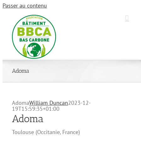
Passer au contenu
Adoma
Adoma
William Duncan
2023-12-
19T15:59:35+01:00
Adoma
Toulouse
(
Occitanie
,
France
)