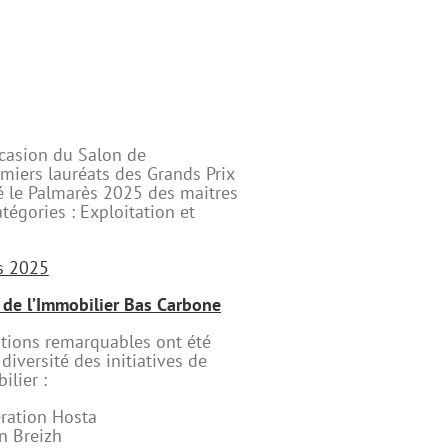
ccasion du Salon de
emiers lauréats des Grands Prix
é le Palmarès 2025 des maitres
tégories : Exploitation et
s 2025
 de l’Immobilier Bas Carbone
ations remarquables ont été
 diversité des initiatives de
lier :
ération Hosta
n Breizh