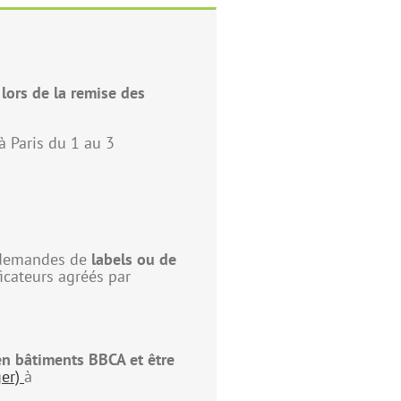
ors de la remise des
à Paris du 1 au 3
e demandes de
labels ou de
ficateurs agréés par
en bâtiments BBCA et être
ger)
à