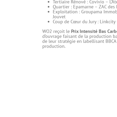
Tertiaire Rénové :
Covivio – L’At
Quartier :
Epamarne – ZAC des 
Exploitation :
Groupama Immob
Jouvet
Coup de Cœur du Jury :
Linkcity
WO2 reçoit le
Prix Intensité Bas Car
d’ouvrage faisant de la production 
de leur stratégie en labellisant BBC
production.