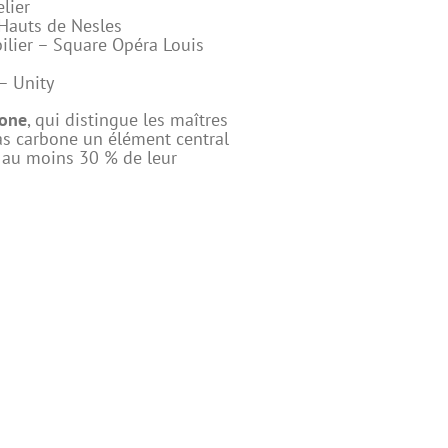
elier
Hauts de Nesles
ilier
– Square Opéra Louis
 – Unity
bone
, qui distingue les maîtres
bas
carbone un élément central
A au moins 30 % de leur