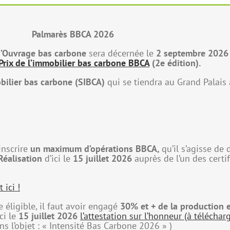
Palmarès BBCA 2026
d’Ouvrage bas carbone
sera décernée le
2 septembre 2026 l
Prix de l’immobilier bas carbone BBCA
(2e édition).
bilier bas carbone (SIBCA)
qui se tiendra au Grand Palais 
inscrire
un maximum d’opérations BBCA,
qu’il s’agisse d
Réalisation
d’ici le
15 juillet 2026
auprès de l’un des certi
 ici !
 éligible, il faut avoir engagé
30% et + de la production 
ci le
15 juillet 2026
l’attestation sur l’honneur (à téléchar
 l’objet : « Intensité Bas Carbone 2026 » )