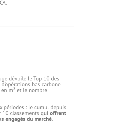
CA.
age dévoile le Top 10 des
s d’opérations bas carbone
e en m² et le nombre
x périodes : le cumul depuis
it 10 classements qui
offrent
plus engagés du marché
.