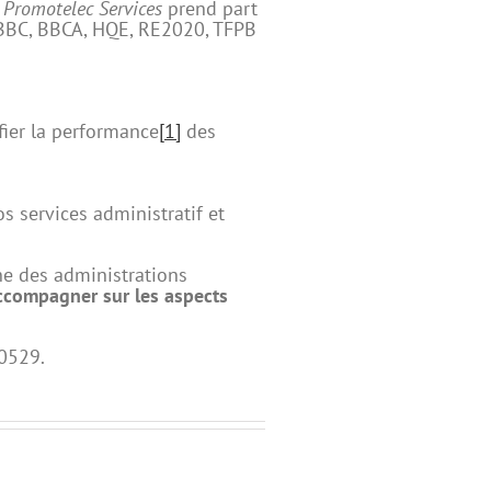
,
Promotelec Services
prend part
e BBC, BBCA, HQE, RE2020, TFPB
fier la performance
[1]
des
s services administratif et
he des administrations
ccompagner sur les aspects
-0529.