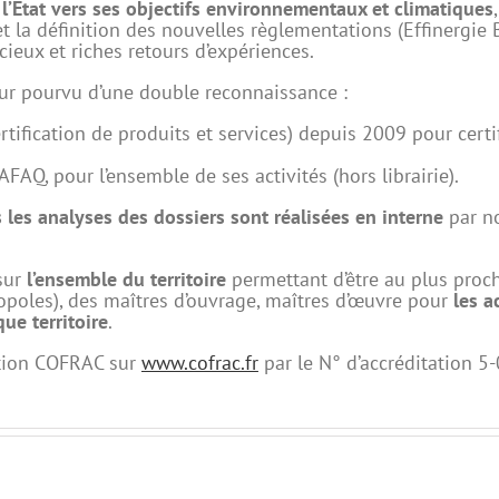
’État vers ses objectifs environnementaux et climatiques
 et la définition des nouvelles règlementations (Effinergi
ieux et riches retours d’expériences.
eur pourvu d’une double reconnaissance :
rtification de produits et services) depuis 2009 pour certi
’AFAQ, pour l’ensemble de ses activités (hors librairie).
 les analyses des dossiers sont réalisées en interne
par no
sur
l’ensemble du territoire
permettant d’être au plus proc
ropoles), des maîtres d’ouvrage, maîtres d’œuvre pour
les a
ue territoire
.
tation COFRAC sur
www.cofrac.fr
par le N° d’accréditation 5