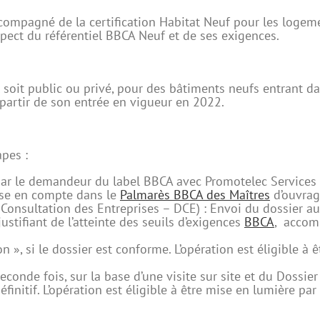
compagné de la certification Habitat Neuf pour les logeme
spect du référentiel BBCA Neuf et de ses exigences.
l soit public ou privé, pour des bâtiments neufs entrant d
artir de son entrée en vigueur en 2022.
apes :
par le demandeur du label BBCA avec Promotelec Services e
rise en compte dans le
Palmarès BBCA des Maîtres
d’ouvrag
Consultation des Entreprises – DCE) : Envoi du dossier au c
tifiant de l’atteinte des seuils d’exigences
BBCA
, accomp
 », si le dossier est conforme. L’opération est éligible à 
seconde fois, sur la base d’une visite sur site et du Doss
finitif. L’opération est éligible à être mise en lumière par