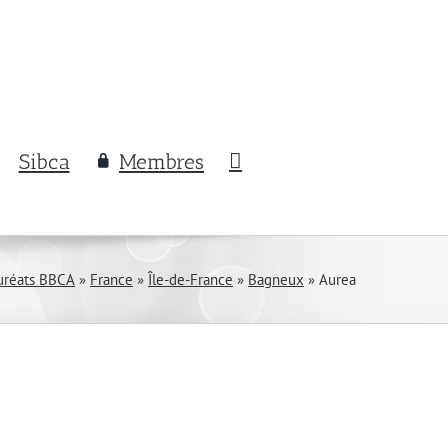
Sibca
Membres
uréats BBCA
»
France
»
Île-de-France
»
Bagneux
»
Aurea