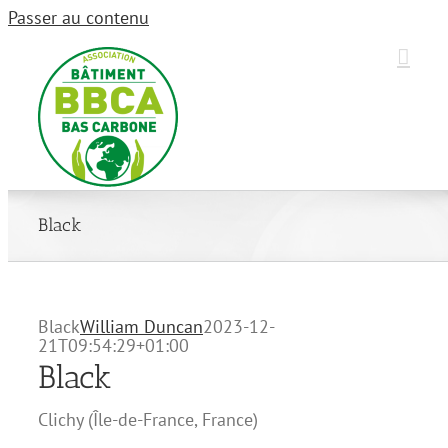
Passer au contenu
Black
Black
William Duncan
2023-12-
21T09:54:29+01:00
Black
Clichy
(
Île-de-France
,
France
)