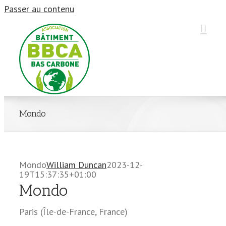
Passer au contenu
Mondo
Mondo
William Duncan
2023-12-
19T15:37:35+01:00
Mondo
Paris
(
Île-de-France
,
France
)