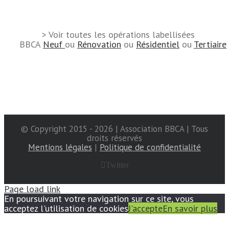
> Voir toutes les opérations labellisées
BBCA
Neuf
ou
Rénovation
ou
Résidentiel
ou
Tertiaire
© Copyright 2015 -
2026 | Association BBCA | Tous
droits réservés
Mentions légales
|
Politique de confidentialité
Twitter
Page load link
En poursuivant votre navigation sur ce site, vous
acceptez l'utilisation de cookies
J'accepte
En savoir plus