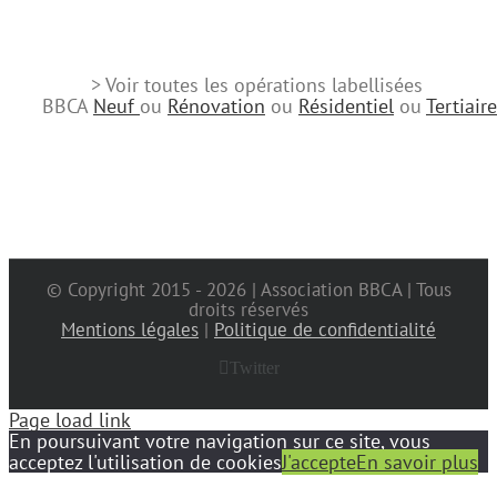
> Voir toutes les opérations labellisées
BBCA
Neuf
ou
Rénovation
ou
Résidentiel
ou
Tertiaire
© Copyright 2015 -
2026 | Association BBCA | Tous
droits réservés
Mentions légales
|
Politique de confidentialité
Twitter
Page load link
En poursuivant votre navigation sur ce site, vous
acceptez l'utilisation de cookies
J'accepte
En savoir plus