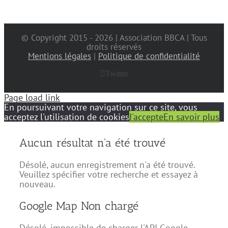
© Copyright 2015 -
2026 | Association BBCA | Tous
droits réservés
Mentions légales
|
Politique de confidentialité
Twitter
Page load link
En poursuivant votre navigation sur ce site, vous
acceptez l'utilisation de cookies
J'accepte
En savoir plus
Aucun résultat n'a été trouvé
Désolé, aucun enregistrement n'a été trouvé.
Veuillez spécifier votre recherche et essayez à
nouveau.
Google Map Non chargé
Désolé, impossible de charger l'API Google