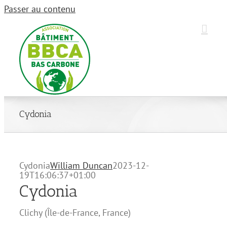
Passer au contenu
Cydonia
Cydonia
William Duncan
2023-12-
19T16:06:37+01:00
Cydonia
Clichy
(
Île-de-France
,
France
)