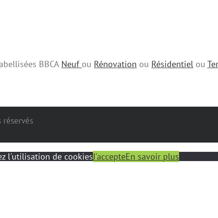
 labellisées BBCA
Neuf
ou
Rénovation
ou
Résidentiel
ou
Ter
s réservés
z l'utilisation de cookies
J'accepte
En savoir plus