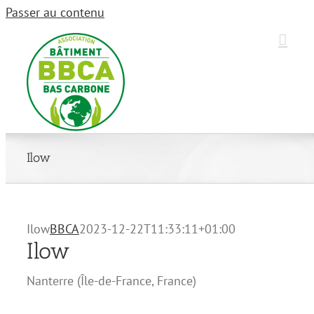
Passer au contenu
Ilow
Ilow
BBCA
2023-12-22T11:33:11+01:00
Ilow
Nanterre
(
Île-de-France
,
France
)