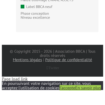
Label BBCA neuf
Phase conception
Niveau excellence
© Copyright 2015 -
2026 | Association BBCA | Tous
droits réservés
Mentions légales
|
Politique de confidentialité
Twitter
Page load link
En poursuivant votre navigation sur ce site, vous
acceptez l'utilisation de cookies
J'accepte
En savoir plus