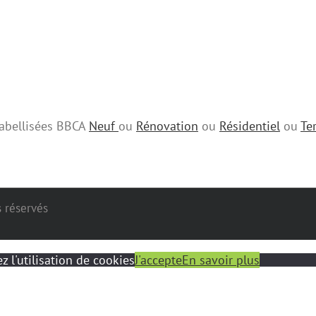
 labellisées BBCA
Neuf
ou
Rénovation
ou
Résidentiel
ou
Ter
s réservés
z l'utilisation de cookies
J'accepte
En savoir plus