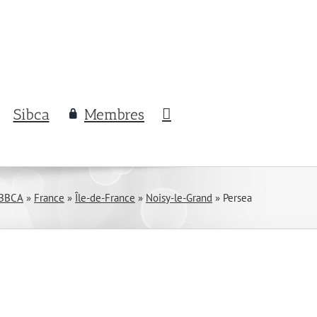
Sibca
Membres
 BBCA
»
France
»
Île-de-France
»
Noisy-le-Grand
»
Persea