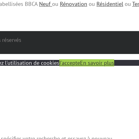
 labellisées BBCA
Neuf
ou
Rénovation
ou
Résidentiel
ou
Ter
s réservés
z l'utilisation de cookies
J'accepte
En savoir plus
 spécifier votre recherche et essayez à nouveau.