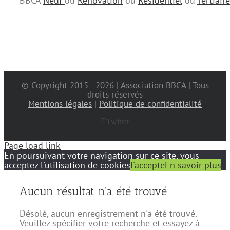
BBCA
Neuf
ou
Rénovation
ou
Résidentiel
ou
Tertiaire
© Copyright 2015 -
2026 | Association BBCA | Tous
droits réservés
Mentions légales
|
Politique de confidentialité
Twitter
Page load link
En poursuivant votre navigation sur ce site, vous
acceptez l'utilisation de cookies
J'accepte
En savoir plus
Aucun résultat n'a été trouvé
Désolé, aucun enregistrement n'a été trouvé.
Veuillez spécifier votre recherche et essayez à