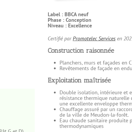
Label :
BBCA neuf
Phase :
Conception
Niveau :
Excellence
Certifié par
Promotelec Services
en
202
Construction raisonnée
Planchers, murs et façades en C
Revêtements de façade en endui
Exploitation maîtrisée
Double isolation, intérieure et e
résistance thermique naturelle 
une excellente enveloppe ther
Chauffage assuré par un raccor
de la ville de Meudon-la-forêt.
Eau chaude sanitaire produite 
thermodynamiques
Bât G et D)