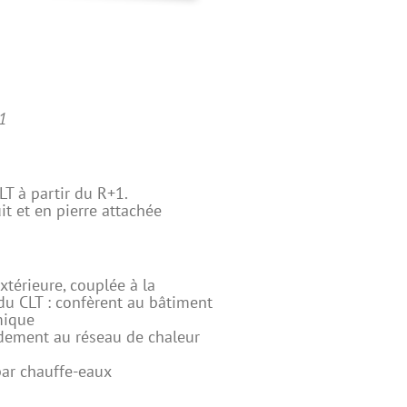
1
LT à partir du R+1.
t et en pierre attachée
xtérieure, couplée à la
du CLT : confèrent au bâtiment
mique
dement au réseau de chaleur
par chauffe-eaux