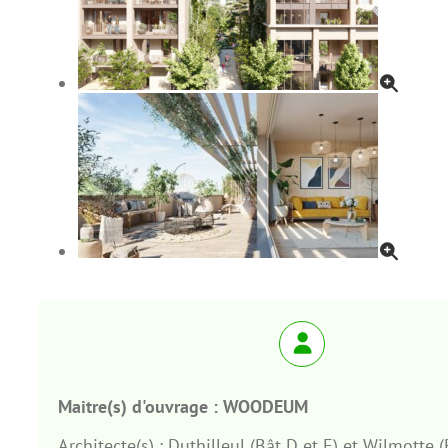
Maitre(s) d'ouvrage :
WOODEUM
Architecte(s) :
Duthilleul (Bât D et E) et Wilmotte (