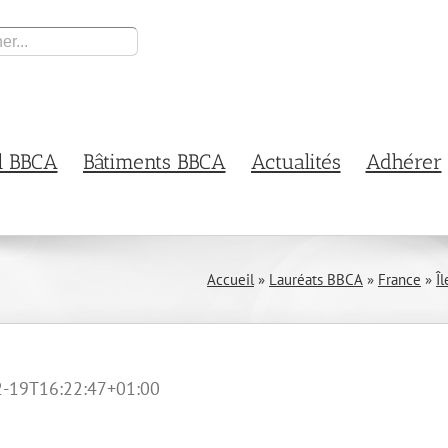
l BBCA
Bâtiments BBCA
Actualités
Adhérer
Accueil
»
Lauréats BBCA
»
France
»
Î
-19T16:22:47+01:00