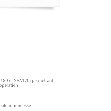
AD 180 et SAA120) permettant
’opération
haleur biomasse