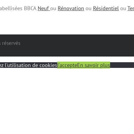
 labellisées BBCA
Neuf
ou
Rénovation
ou
Résidentiel
ou
Ter
s réservés
z l'utilisation de cookies
J'accepte
En savoir plus