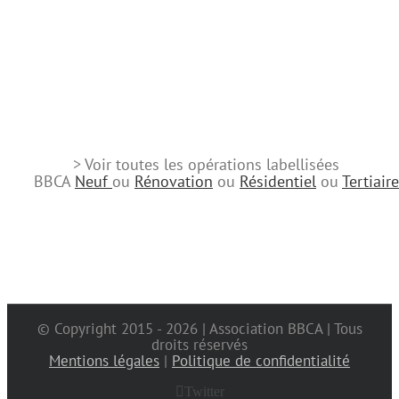
> Voir toutes les opérations labellisées
BBCA
Neuf
ou
Rénovation
ou
Résidentiel
ou
Tertiaire
© Copyright 2015 -
2026 | Association BBCA | Tous
droits réservés
Mentions légales
|
Politique de confidentialité
Twitter