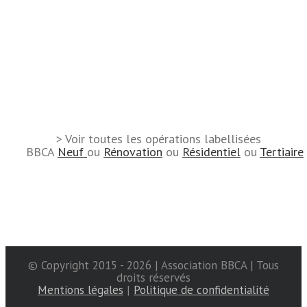
> Voir toutes les opérations labellisées
BBCA
Neuf
ou
Rénovation
ou
Résidentiel
ou
Tertiaire
© Copyright 2015 -
2026 | Association BBCA | Tous
droits réservés
Mentions légales
|
Politique de confidentialité