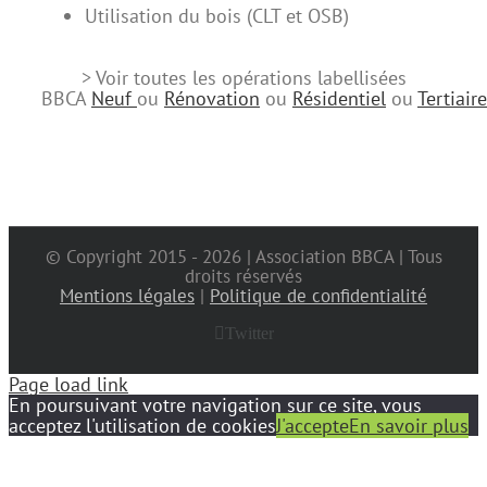
Utilisation du bois (CLT et OSB)
> Voir toutes les opérations labellisées
BBCA
Neuf
ou
Rénovation
ou
Résidentiel
ou
Tertiaire
© Copyright 2015 -
2026 | Association BBCA | Tous
droits réservés
Mentions légales
|
Politique de confidentialité
Twitter
Page load link
En poursuivant votre navigation sur ce site, vous
acceptez l'utilisation de cookies
J'accepte
En savoir plus