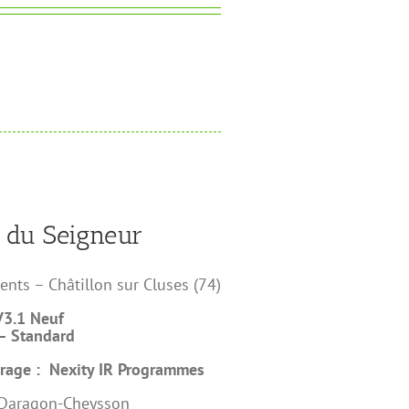
 du Seigneur
nts – Châtillon sur Cluses (74)
V3.1 Neuf
– Standard
vrage :
Nexity IR Programmes
: Daragon-Cheysson