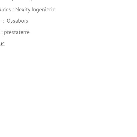
udes : Nexity Ingénierie
r : Ossabois
 : prestaterre
us