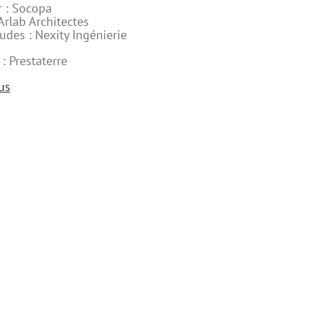
r : Socopa
 Arlab Architectes
udes : Nexity Ingénierie
 : Prestaterre
us