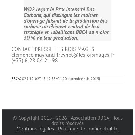
WO2 reçoit le Prix Intensité Bas
Carbone, qui distingue les maîtres
d’ouvrage faisant de la production bas
carbone un élément central de leur
stratégie en labellisant BBCA au moins
30 % de leur production.
CONTACT PRESSE LES ROIS MAGES
clemence.mayrand-freynet@lesroismages.fr
(+33) 6 28 04 21 98
BBCA
2025-10-02T15:49:53+01:00
septembre 4th, 2025
|
© Copyright 2015 -
2026 | Association BBCA | Tous
droits réservés
Mentions légales
|
Politique de confidentialité