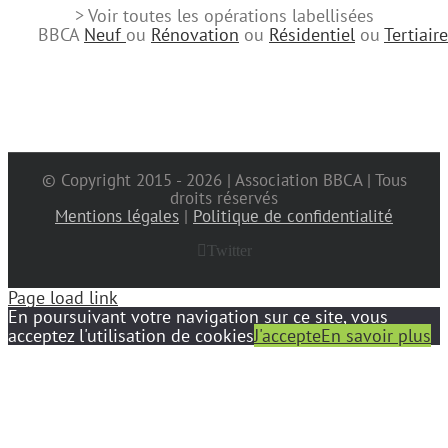
> Voir toutes les opérations labellisées
BBCA
Neuf
ou
Rénovation
ou
Résidentiel
ou
Tertiaire
© Copyright 2015 -
2026 | Association BBCA | Tous
droits réservés
Mentions légales
|
Politique de confidentialité
Twitter
Page load link
En poursuivant votre navigation sur ce site, vous
acceptez l'utilisation de cookies
J'accepte
En savoir plus