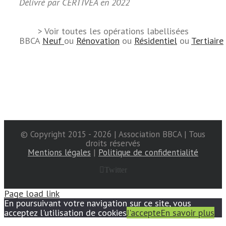
Délivré par CERTIVEA en 2022
> Voir toutes les opérations labellisées
BBCA
Neuf
ou
Rénovation
ou
Résidentiel
ou
Tertiaire
© Copyright 2015 -
2026 | Association BBCA | Tous
droits réservés
Mentions légales
|
Politique de confidentialité
Twitter
Page load link
En poursuivant votre navigation sur ce site, vous
acceptez l'utilisation de cookies
J'accepte
En savoir plus