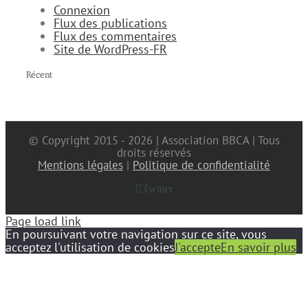
Connexion
Flux des publications
Flux des commentaires
Site de WordPress-FR
Récent
© Copyright 2015 -
2026 | Association BBCA | Tous
droits réservés
Mentions légales
|
Politique de confidentialité
Twitter
Page load link
En poursuivant votre navigation sur ce site, vous
acceptez l'utilisation de cookies
J'accepte
En savoir plus