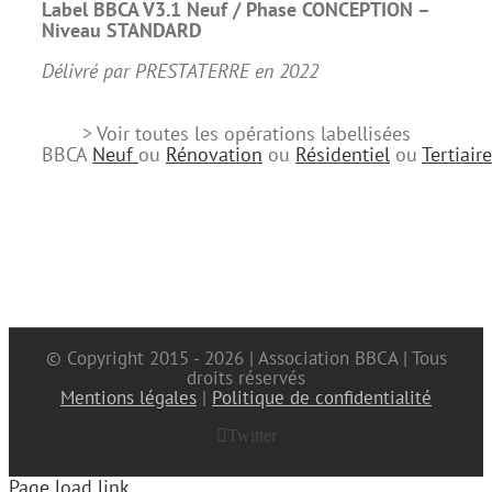
Label BBCA V3.1 Neuf /
Phase CONCEPTION –
Niveau STANDARD
Délivré par PRESTATERRE en 2022
> Voir toutes les opérations labellisées
BBCA
Neuf
ou
Rénovation
ou
Résidentiel
ou
Tertiaire
© Copyright 2015 -
2026 | Association BBCA | Tous
droits réservés
Mentions légales
|
Politique de confidentialité
Twitter
Page load link