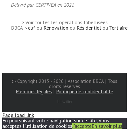
Délivré par CERTIVEA en 2021
> Voir toutes les opérations labellisées
BBCA
Neuf
ou
Rénovation
ou
Résidentiel
ou
Tertiaire
© Copyright 2015 -
2026 | Association BBCA | Tous
droits réservés
Mentions légales
|
Politique de confidentialité
Twitter
Page load link
En poursuivant votre navigation sur ce site, vous
acceptez l'utilisation de cookies
J'accepte
En savoir plus