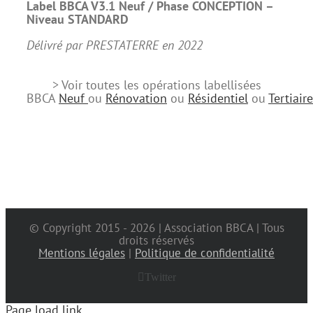
Label BBCA V3.1 Neuf /
Phase CONCEPTION –
Niveau STANDARD
Délivré par PRESTATERRE en 2022
> Voir toutes les opérations labellisées
BBCA
Neuf
ou
Rénovation
ou
Résidentiel
ou
Tertiaire
© Copyright 2015 -
2026 | Association BBCA | Tous
droits réservés
Mentions légales
|
Politique de confidentialité
Twitter
Page load link