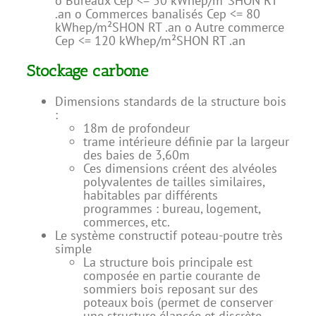
o Bureaux Cep <= 50 kWhep/m²SHON RT
.an o Commerces banalisés Cep <= 80
kWhep/m²SHON RT .an o Autre commerce
Cep <= 120 kWhep/m²SHON RT .an
Stockage carbone
Dimensions standards de la structure bois
:
18m de profondeur
trame intérieure définie par la largeur
des baies de 3,60m
Ces dimensions créent des alvéoles
polyvalentes de tailles similaires,
habitables par différents
programmes : bureau, logement,
commerces, etc.
Le système constructif poteau-poutre très
simple
La structure bois principale est
composée en partie courante de
sommiers bois reposant sur des
poteaux bois (permet de conserver
une structure élancée et discrète