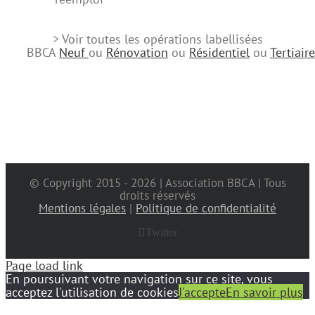
> Voir toutes les opérations labellisées
BBCA
Neuf
ou
Rénovation
ou
Résidentiel
ou
Tertiaire
© Copyright 2015 -
2026 | Association BBCA | Tous
droits réservés
Mentions légales
|
Politique de confidentialité
Twitter
Page load link
En poursuivant votre navigation sur ce site, vous
acceptez l'utilisation de cookies
J'accepte
En savoir plus